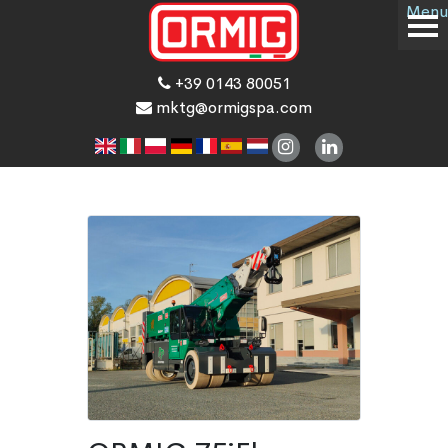
Menu
+39 0143 80051
mktg@ormigspa.com