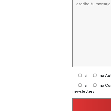
si
no
Aut
si
no
Con
newsletters