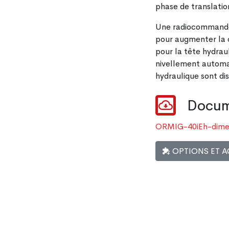
phase de translatio
Une radiocommande,
pour augmenter la 
pour la tête hydrau
nivellement automa
hydraulique sont di
Docume
ORMIG-40iEh-dimen
OPTIONS ET A