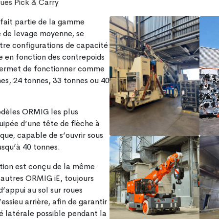
ques Pick & Carry
fait partie de la gamme
 de levage moyenne, se
tre configurations de capacité
e en fonction des contrepoids
 permet de fonctionner comme
es, 24 tonnes, 33 tonnes ou 40
dèles ORMIG les plus
quipée d’une tête de flèche à
ue, capable de s’ouvrir sous
usqu’à 40 tonnes.
ction est conçu de la même
 autres ORMIG iE, toujours
d’appui au sol sur roues
essieu arrière, afin de garantir
té latérale possible pendant la