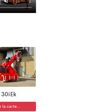
30iEk
r la carte...