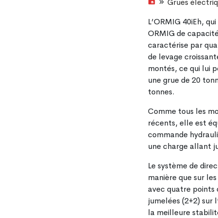
Grues électri
L’ORMIG 40iEh, qui 
ORMIG de capacité
caractérise par qua
de levage croissant
montés, ce qui lui
une grue de 20 tonn
tonnes.
Comme tous les mo
récents, elle est é
commande hydrauliq
une charge allant j
Le système de dire
manière que sur les
avec quatre points 
jumelées (2+2) sur l’
la meilleure stabili