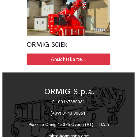
ORMIG 30iEk
Ansichtskarte...
ORMIG S.p.a.
Pi. 00167880061
(+39) 0143 80051
Piazzale Ormig 15076 Ovada (AL) – ITALY
mktg@ormigspa.com